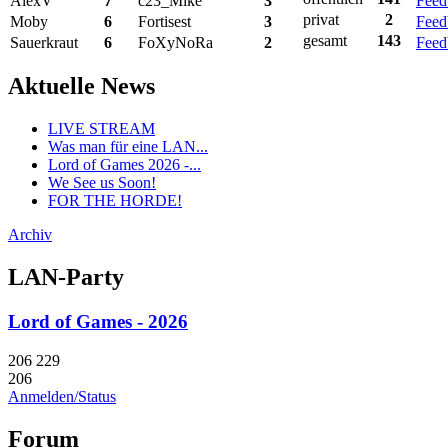
AlexV
7
c23_Mike
3
Feed
privat
2
Moby
6
Fortisest
3
Feed
gesamt
143
Sauerkraut
6
FoXyNoRa
2
Feed
Aktuelle News
LIVE STREAM
Was man für eine LAN...
Lord of Games 2026 -...
We See us Soon!
FOR THE HORDE!
Archiv
LAN-Party
Lord of Games - 2026
206
229
206
Anmelden/Status
Forum