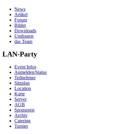
News
Artikel
Forum
Bilder
Downloads
Umfragen
das Team
LAN-Party
Event Infos
Anmelden/Status
Teilnehmer
Sitzplan
Location
Karte
Server
AGB
Sponsoren
Archiv
Catering
Turnier