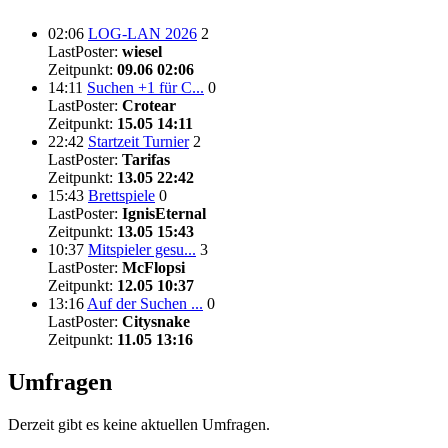
02:06
LOG-LAN 2026
2
LastPoster:
wiesel
Zeitpunkt:
09.06 02:06
14:11
Suchen +1 für C...
0
LastPoster:
Crotear
Zeitpunkt:
15.05 14:11
22:42
Startzeit Turnier
2
LastPoster:
Tarifas
Zeitpunkt:
13.05 22:42
15:43
Brettspiele
0
LastPoster:
IgnisEternal
Zeitpunkt:
13.05 15:43
10:37
Mitspieler gesu...
3
LastPoster:
McFlopsi
Zeitpunkt:
12.05 10:37
13:16
Auf der Suchen ...
0
LastPoster:
Citysnake
Zeitpunkt:
11.05 13:16
Umfragen
Derzeit gibt es keine aktuellen Umfragen.