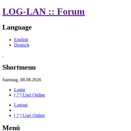
LOG-LAN :: Forum
Language
English
Deutsch
Shortmenu
Samstag, 08.08.2026
Login
[
?
] User Online
Logout
[
?
] User Online
Menü