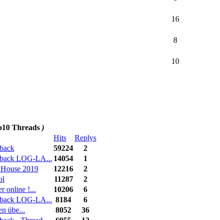
16
8
10
10 Threads
)
Hits
Replys
back
59224
2
back LOG-LA...
14054
1
 House 2019
12216
2
ol
11287
2
r online !...
10206
6
back LOG-LA...
8184
6
n übe...
8052
36