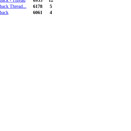
back - Thread
6955
12
back Thread...
6178
5
back
6061
4