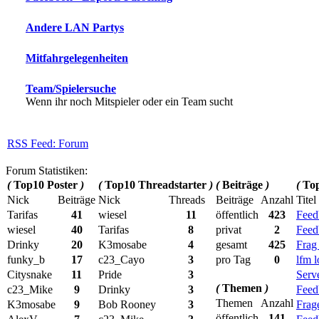
Andere LAN Partys
Mitfahrgelegenheiten
Team/Spielersuche
Wenn ihr noch Mitspieler oder ein Team sucht
RSS Feed: Forum
Forum Statistiken:
(
Top10 Poster
)
(
Top10 Threadstarter
)
(
Beiträge
)
(
Top
Nick
Beiträge
Nick
Threads
Beiträge
Anzahl
Titel
Tarifas
41
wiesel
11
öffentlich
423
Feed
wiesel
40
Tarifas
8
privat
2
Feed
Drinky
20
K3mosabe
4
gesamt
425
Frag
funky_b
17
c23_Cayo
3
pro Tag
0
lfm l
Citysnake
11
Pride
3
Serve
(
Themen
)
c23_Mike
9
Drinky
3
Feed
Themen
Anzahl
K3mosabe
9
Bob Rooney
3
Frage
öffentlich
141