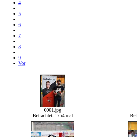
4
|
5
|
6
|
7
|
8
|
9
Vor
0001.jpg
Betrachtet: 1754 mal
Bet