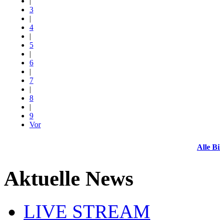
|
3
|
4
|
5
|
6
|
7
|
8
|
9
Vor
Alle Bi
Aktuelle News
LIVE STREAM