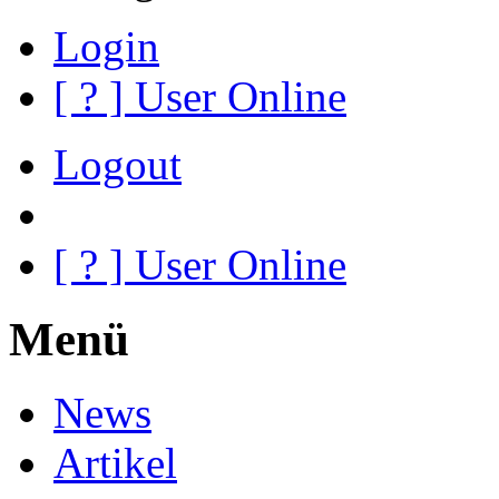
Login
[
?
] User Online
Logout
[
?
] User Online
Menü
News
Artikel