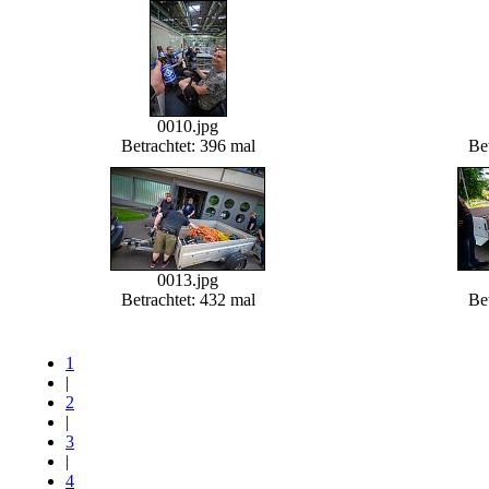
0010.jpg
Betrachtet: 396 mal
Bet
0013.jpg
Betrachtet: 432 mal
Bet
1
|
2
|
3
|
4