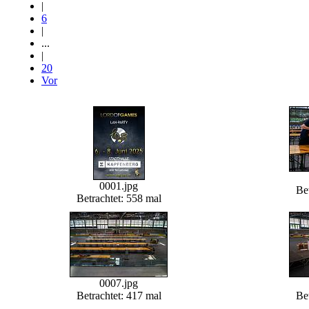
|
6
|
...
|
20
Vor
0001.jpg
Be
Betrachtet: 558 mal
0007.jpg
Betrachtet: 417 mal
Bet