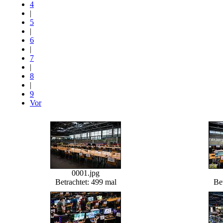
4
|
5
|
6
|
7
|
8
|
9
Vor
0001.jpg
Betrachtet: 499 mal
Bet