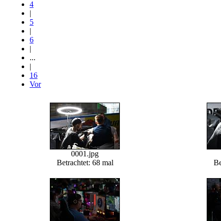
4
|
5
|
6
|
...
|
16
Vor
0001.jpg
Betrachtet: 68 mal
Be