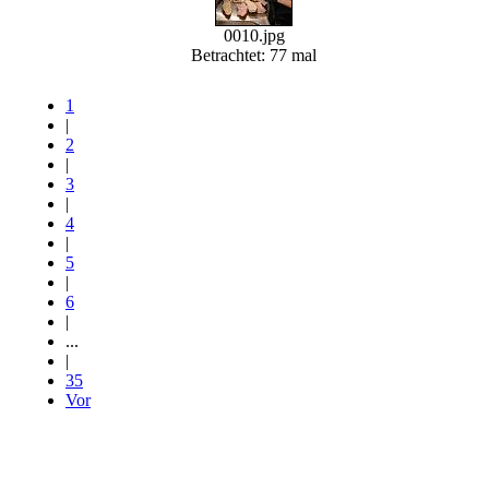
0010.jpg
Betrachtet: 77 mal
1
|
2
|
3
|
4
|
5
|
6
|
...
|
35
Vor