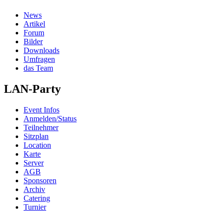
News
Artikel
Forum
Bilder
Downloads
Umfragen
das Team
LAN-Party
Event Infos
Anmelden/Status
Teilnehmer
Sitzplan
Location
Karte
Server
AGB
Sponsoren
Archiv
Catering
Turnier