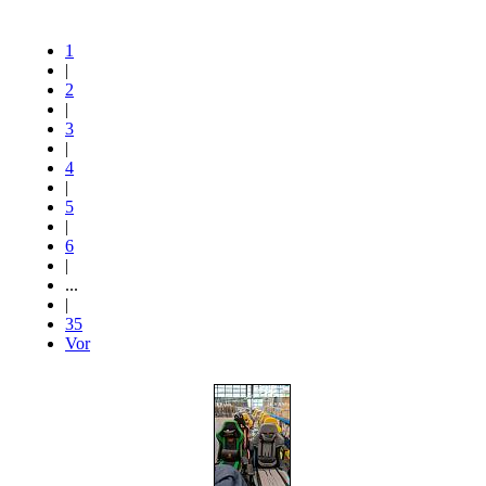
1
|
2
|
3
|
4
|
5
|
6
|
...
|
35
Vor