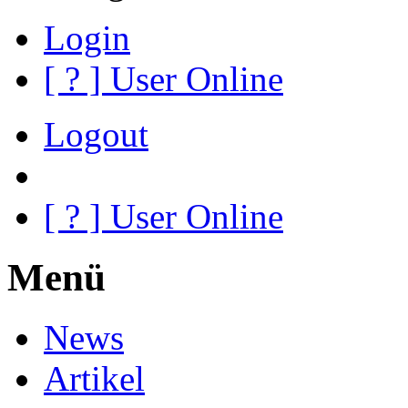
Login
[
?
] User Online
Logout
[
?
] User Online
Menü
News
Artikel