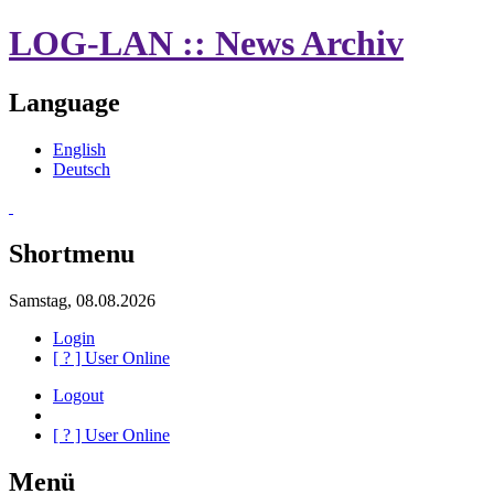
LOG-LAN :: News Archiv
Language
English
Deutsch
Shortmenu
Samstag, 08.08.2026
Login
[
?
] User Online
Logout
[
?
] User Online
Menü