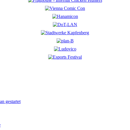
n gestartet
e