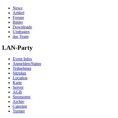
News
Artikel
Forum
Bilder
Downloads
Umfragen
das Team
LAN-Party
Event Infos
Anmelden/Status
Teilnehmer
Sitzplan
Location
Karte
Server
AGB
Sponsoren
Archiv
Catering
Turnier