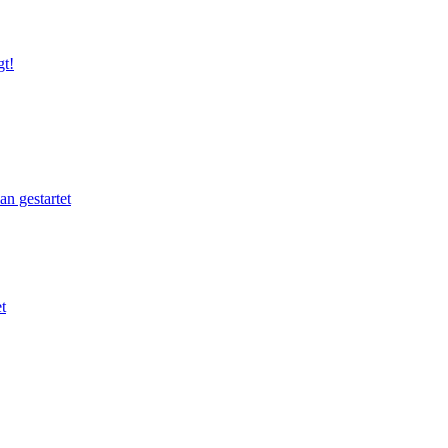
gt!
n gestartet
t