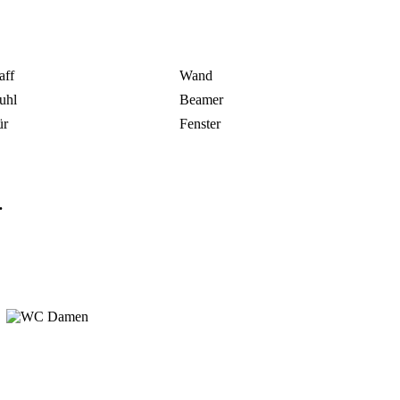
aff
Wand
uhl
Beamer
ür
Fenster
.