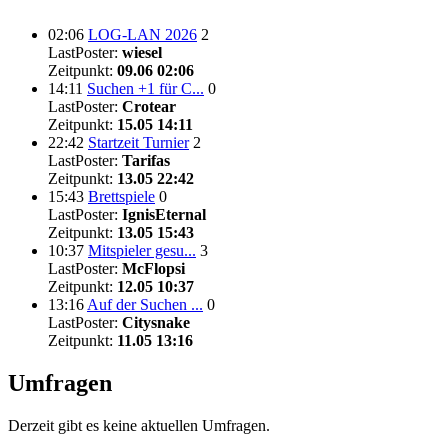
02:06
LOG-LAN 2026
2
LastPoster:
wiesel
Zeitpunkt:
09.06 02:06
14:11
Suchen +1 für C...
0
LastPoster:
Crotear
Zeitpunkt:
15.05 14:11
22:42
Startzeit Turnier
2
LastPoster:
Tarifas
Zeitpunkt:
13.05 22:42
15:43
Brettspiele
0
LastPoster:
IgnisEternal
Zeitpunkt:
13.05 15:43
10:37
Mitspieler gesu...
3
LastPoster:
McFlopsi
Zeitpunkt:
12.05 10:37
13:16
Auf der Suchen ...
0
LastPoster:
Citysnake
Zeitpunkt:
11.05 13:16
Umfragen
Derzeit gibt es keine aktuellen Umfragen.