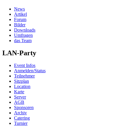
News
Artikel
Forum
Bilder
Downloads
Umfragen
das Team
LAN-Party
Event Infos
Anmelden/Status
Teilnehmer
Sitzplan
Location
Karte
Server
AGB
Sponsoren
Archiv
Catering
Turnier