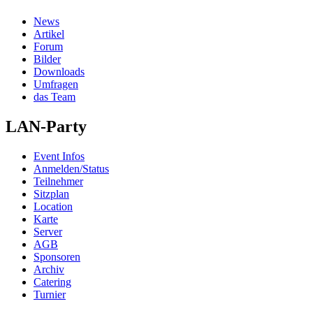
News
Artikel
Forum
Bilder
Downloads
Umfragen
das Team
LAN-Party
Event Infos
Anmelden/Status
Teilnehmer
Sitzplan
Location
Karte
Server
AGB
Sponsoren
Archiv
Catering
Turnier