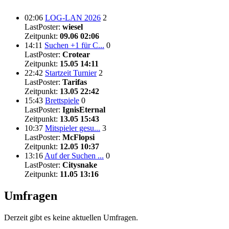
02:06
LOG-LAN 2026
2
LastPoster:
wiesel
Zeitpunkt:
09.06 02:06
14:11
Suchen +1 für C...
0
LastPoster:
Crotear
Zeitpunkt:
15.05 14:11
22:42
Startzeit Turnier
2
LastPoster:
Tarifas
Zeitpunkt:
13.05 22:42
15:43
Brettspiele
0
LastPoster:
IgnisEternal
Zeitpunkt:
13.05 15:43
10:37
Mitspieler gesu...
3
LastPoster:
McFlopsi
Zeitpunkt:
12.05 10:37
13:16
Auf der Suchen ...
0
LastPoster:
Citysnake
Zeitpunkt:
11.05 13:16
Umfragen
Derzeit gibt es keine aktuellen Umfragen.