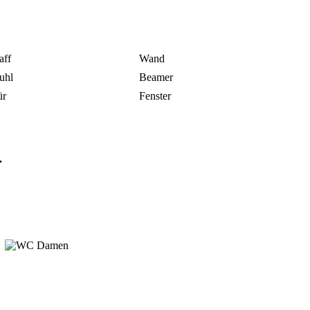
aff
Wand
uhl
Beamer
ür
Fenster
.